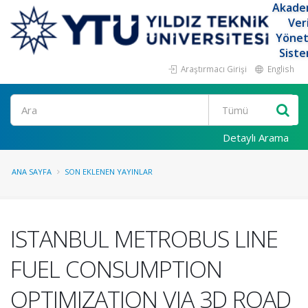
Akade
Ver
Yöne
Siste
Araştırmacı Girişi
English
Ara
Detaylı Arama
ANA SAYFA
SON EKLENEN YAYINLAR
ISTANBUL METROBUS LINE
FUEL CONSUMPTION
OPTIMIZATION VIA 3D ROAD