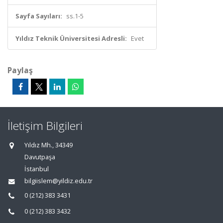
Sayfa Sayıları:
ss.1-5
Yıldız Teknik Üniversitesi Adresli:
Evet
Paylaş
İletişim Bilgileri
Yıldız Mh., 34349
Davutpaşa
İstanbul
bilgiislem@yildiz.edu.tr
0 (212) 383 3431
0 (212) 383 3432