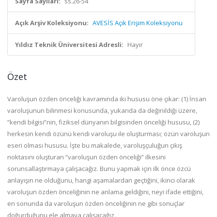
Sayfa Sayıları:
ss.26-54
Açık Arşiv Koleksiyonu:
AVESİS Açık Erişim Koleksiyonu
Yıldız Teknik Üniversitesi Adresli:
Hayır
Özet
Varoluşun özden önceliği kavramında iki hususu öne çıkar: (1) İnsan
varoluşunun bilinmesi konusunda, yukarıda da değinildiği üzere,
“kendi bilgisi”nin, fiziksel dünyanın bilgisinden önceliği hususu, (2)
herkesin kendi özünü kendi varoluşu ile oluşturması; özün varoluşun
eseri olması hususu. İşte bu makalede, varoluşçuluğun çıkış
noktasını oluşturan “varo­luşun özden önceliği” ilkesini
sorunsallaştırmaya çalışacağız. Bunu yapmak için ilk önce özcü
anlayışın ne olduğunu, hangi aşamalardan geçtiğini, ikinci olarak
varoluşun özden önceliğinin ne anlama geldiğini, neyi ifade ettiğini,
en sonunda da varoluşun özden önceliğinin ne gibi sonuçlar
doğurduğunu ele almaya çalışacağız.