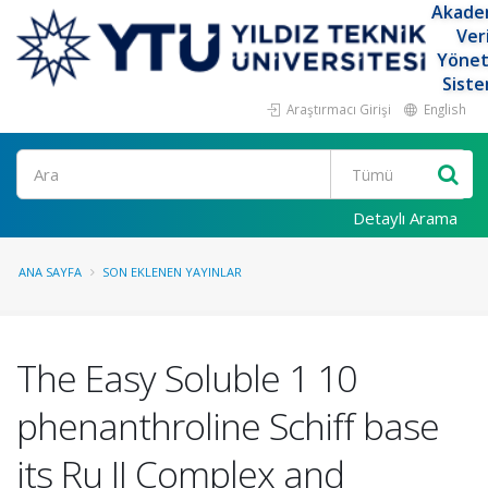
Akade
Ver
Yöne
Siste
Araştırmacı Girişi
English
Ara
Detaylı Arama
ANA SAYFA
SON EKLENEN YAYINLAR
The Easy Soluble 1 10
phenanthroline Schiff base
its Ru II Complex and