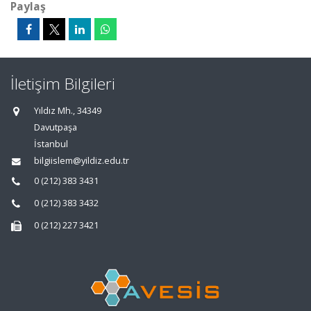
Paylaş
İletişim Bilgileri
Yıldız Mh., 34349
Davutpaşa
İstanbul
bilgiislem@yildiz.edu.tr
0 (212) 383 3431
0 (212) 383 3432
0 (212) 227 3421