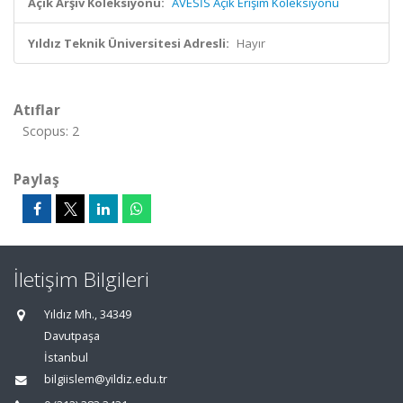
Açık Arşiv Koleksiyonu:
AVESİS Açık Erişim Koleksiyonu
Yıldız Teknik Üniversitesi Adresli:
Hayır
Atıflar
Scopus: 2
Paylaş
İletişim Bilgileri
Yıldız Mh., 34349
Davutpaşa
İstanbul
bilgiislem@yildiz.edu.tr