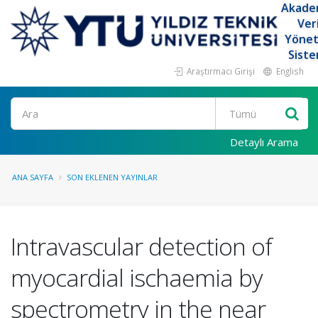
Akade
Ver
Yöne
Siste
Araştırmacı Girişi
English
Ara
Detaylı Arama
ANA SAYFA
SON EKLENEN YAYINLAR
Intravascular detection of
myocardial ischaemia by
spectrometry in the near