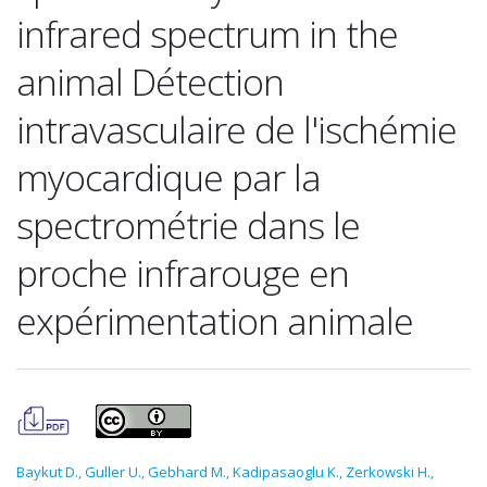
infrared spectrum in the
animal Détection
intravasculaire de l'ischémie
myocardique par la
spectrométrie dans le
proche infrarouge en
expérimentation animale
Baykut D.
,
Guller U.
,
Gebhard M.
,
Kadipasaoglu K.
,
Zerkowski H.
,