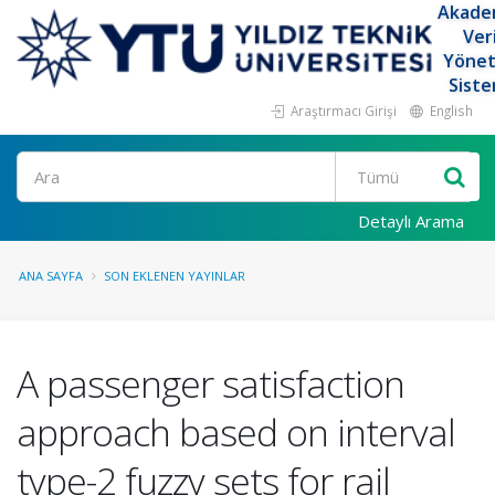
Akade
Ver
Yöne
Siste
Araştırmacı Girişi
English
Ara
Detaylı Arama
ANA SAYFA
SON EKLENEN YAYINLAR
A passenger satisfaction
approach based on interval
type-2 fuzzy sets for rail