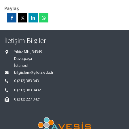
Paylaş
İletişim Bilgileri
Yıldız Mh., 34349
Davutpaşa
İstanbul
bilgiislem@yildiz.edu.tr
0 (212) 383 3431
0 (212) 383 3432
0 (212) 227 3421