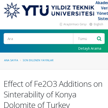
Akade
Ver
Yöne
Siste
Araştırmacı Girişi
English
Ara
Detaylı Arama
ANA SAYFA
SON EKLENEN YAYINLAR
Effect of Fe2O3 Additions on
Sinterability of Konya
Dolomite of Turkey