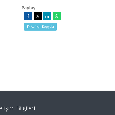
Paylaş
)
Atıf İçin Kopyala
letişim Bilgileri