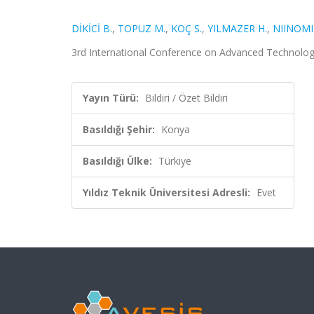
DİKİCİ B.
,
TOPUZ M.
,
KOÇ S.
,
YILMAZER H.
,
NIINOMI
3rd International Conference on Advanced Technology S
Yayın Türü:
Bildiri / Özet Bildiri
Basıldığı Şehir:
Konya
Basıldığı Ülke:
Türkiye
Yıldız Teknik Üniversitesi Adresli:
Evet