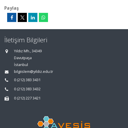
Paylaş
İletişim Bilgileri
Yıldız Mh., 34349
Davutpaşa
İstanbul
bilgiislem@yildiz.edu.tr
0 (212) 383 3431
0 (212) 383 3432
0 (212) 227 3421