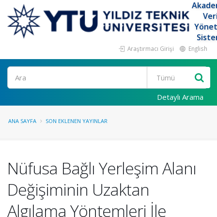
Akade
Ver
Yöne
Siste
Araştırmacı Girişi
English
Ara
Detaylı Arama
ANA SAYFA
SON EKLENEN YAYINLAR
Nüfusa Bağlı Yerleşim Alanı
Değişiminin Uzaktan
Algılama Yöntemleri İle