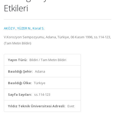
Etkileri
AKÖZ F.
,
YÜZER N.
,
Koral S.
V.Korozyon Sempozyumu, Adana, Türkiye, 06 Kasım 1996, ss.114-123,
(Tam Metin Bildiri)
Yayın Türü:
Bildiri / Tam Metin Bildiri
Basıldığı Şehir:
Adana
Basıldığı Ülke:
Türkiye
Sayfa Sayıları:
ss.114-123
Yıldız Teknik Üniversitesi Adresli:
Evet