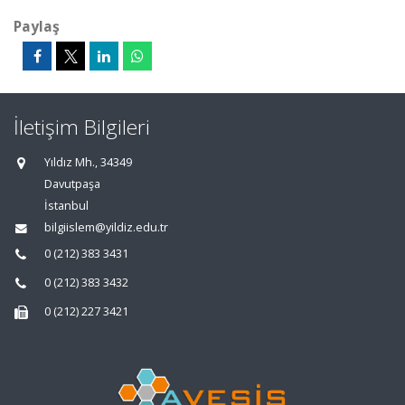
Paylaş
İletişim Bilgileri
Yıldız Mh., 34349
Davutpaşa
İstanbul
bilgiislem@yildiz.edu.tr
0 (212) 383 3431
0 (212) 383 3432
0 (212) 227 3421