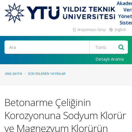
Akade
Ver
Yöne
Siste
Araştırmacı Girişi
English
Ara
Detaylı Arama
ANA SAYFA
SON EKLENEN YAYINLAR
Betonarme Çeliğinin
Korozyonuna Sodyum Klorür
ve Magnezyum Klorürün