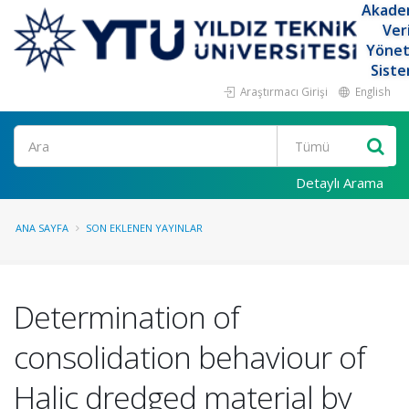
Akade
Ver
Yöne
Siste
Araştırmacı Girişi
English
Ara
Detaylı Arama
ANA SAYFA
SON EKLENEN YAYINLAR
Determination of
consolidation behaviour of
Haliç dredged material by