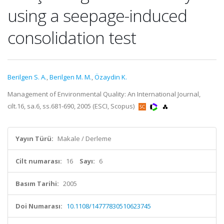
using a seepage-induced
consolidation test
Berilgen S. A.
,
Berilgen M. M.
,
Özaydin K.
Management of Environmental Quality: An International Journal,
cilt.16, sa.6, ss.681-690, 2005 (ESCI, Scopus)
Yayın Türü:
Makale / Derleme
Cilt numarası:
16
Sayı:
6
Basım Tarihi:
2005
Doi Numarası:
10.1108/14777830510623745