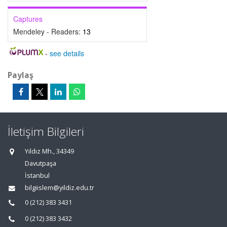
Captures
Mendeley - Readers:
13
-
see details
Paylaş
İletişim Bilgileri
Yıldız Mh., 34349
Davutpaşa
İstanbul
bilgiislem@yildiz.edu.tr
0 (212) 383 3431
0 (212) 383 3432