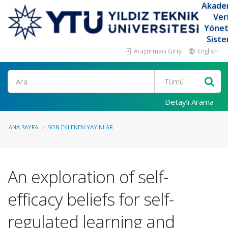
Akade
Ver
Yöne
Siste
Araştırmacı Girişi
English
Ara
Detaylı Arama
ANA SAYFA
SON EKLENEN YAYINLAR
An exploration of self-
efficacy beliefs for self-
regulated learning and