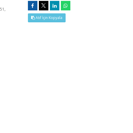
51,
Atıf İçin Kopyala