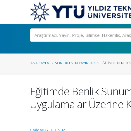
Ara
ANA SAYFA
SON EKLENEN YAYINLAR
EĞITIMDE BENLIK
Eğitimde Benlik Sunumu
Uygulamalar Üzerine K
Çağdaş B.
,
İÇEN M.