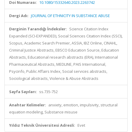
Doi Numarası:
10.1080/15332640.2023.2263742
Dergi Adı:
JOURNAL OF ETHNICITY IN SUBSTANCE ABUSE
Derginin Tarandığı İndeksler:
Science Citation Index
Expanded (SCI-EXPANDED), Social Sciences Citation Index (SSCI),
Scopus, Academic Search Premier, ASSIA, IBZ Online, CINAHL,
Criminal Justice Abstracts, EBSCO Education Source, Education
Abstracts, Educational research abstracts (ERA), International
Pharmaceutical Abstracts, MEDLINE, PAIS International,
Psycinfo, Public Affairs Index, Social services abstracts,
Sociological abstracts, Violence & Abuse Abstracts
Sayfa Sayıları:
ss.735-752
Anahtar Kelimeler:
anxiety, emotion, impulsivity, structural
equation modeling, Substance misuse
Yıldız Teknik Üniversitesi Adresli:
Evet