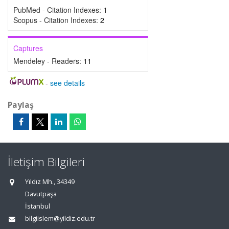
PubMed - Citation Indexes:
1
Scopus - Citation Indexes:
2
Captures
Mendeley - Readers:
11
-
see details
Paylaş
İletişim Bilgileri
Yıldız Mh., 34349
Davutpaşa
İstanbul
bilgiislem@yildiz.edu.tr