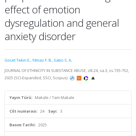
effect of emotion
dysregulation and general
anxiety disorder
Gocet Tekin E.
,
Yılmaz F. B.
,
Satıcı S. A.
JOURNAL OF ETHNICITY IN SUBSTANCE ABUSE, cilt.24, sa.3, ss.735-752,
2025 (SCI-Expanded, SSCI, Scopus)
Yayın Türü:
Makale / Tam Makale
Cilt numarası:
24
Sayı:
3
Basım Tarihi:
2025