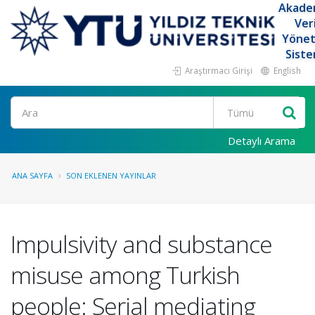
Akade
Ver
Yöne
Siste
Araştırmacı Girişi
English
Ara
Detaylı Arama
ANA SAYFA
SON EKLENEN YAYINLAR
Impulsivity and substance
misuse among Turkish
people: Serial mediating