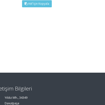
Atıf İçin Kopyala
letişim Bilgileri
Yıldız Mh., 34349
Davutpaşa