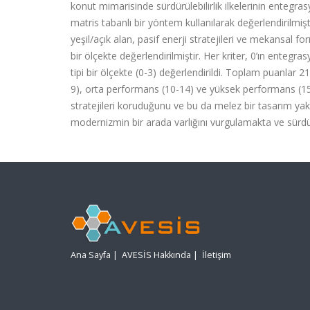
konut mimarisinde sürdürülebilirlik ilkelerinin entegra
matris tabanlı bir yöntem kullanılarak değerlendirilmi
yeşil/açık alan, pasif enerji stratejileri ve mekansal for
bir ölçekte değerlendirilmiştir. Her kriter, 0’ın ente
tipi bir ölçekte (0-3) değerlendirildi. Toplam puanlar 2
9), orta performans (10-14) ve yüksek performans (15-
stratejileri koruduğunu ve bu da melez bir tasarım yakla
modernizmin bir arada varlığını vurgulamakta ve sürdü
Ana Sayfa
|
AVESİS Hakkında
|
İletişim