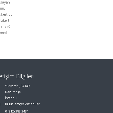
apsayan
onu,
kert tipi
Likert
mans (0-
yerel
letişim Bilgileri
Yıldız Mh., 34349
Davutpaşa
İstanbul
bilgiislem@yildiz.edu.tr
0 (212) 383 3431