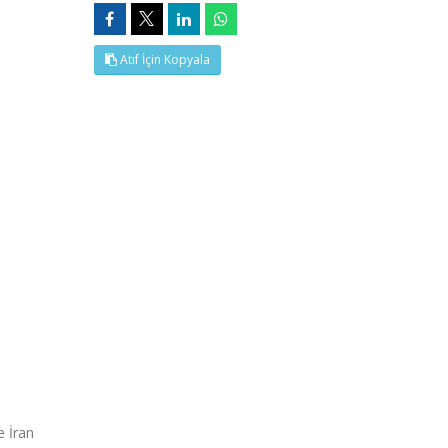
Atıf İçin Kopyala
e İran