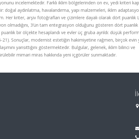
syonunu incelemektedir. Farklı iklim bölgelerinden on ev, yedi kriteri k
ştir: doğal aydınlatma, havalandırma, yapı malzemeleri, iklim adaptasy
m. Her kriter, arşiv fotoğrafları ve çizimlere dayalı olarak dört puanlık Li
grasyon olmadığını, 3’ün tam entegrasyon olduğunu gösteren dört puanlık 
1 puanlık bir ölçekte hesaplandı ve evler üç gruba ayrıldı: düşük perfor
21). Sonuçlar, modernist estetiğin hakimiyetine rağmen, birçok evin 
şımını yansıttığını göstermektedir. Bulgular, gelenek, iklim bilinci ve
rülebilir mimari miras hakkında yeni içgörüler sunmaktadır.
İ