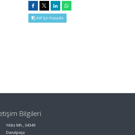
Atıf İçin Kopyala
letişim Bilgileri
Yıldız Mh., 34349
Davutpaşa