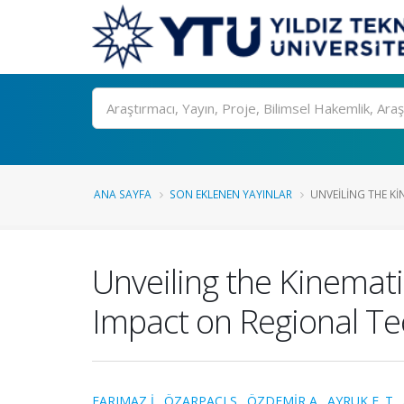
Ara
ANA SAYFA
SON EKLENEN YAYINLAR
UNVEILING THE KI
Unveiling the Kinemat
Impact on Regional Te
FARIMAZ İ.
,
ÖZARPACI S.
,
ÖZDEMİR A.
,
AYRUK E. T.
,