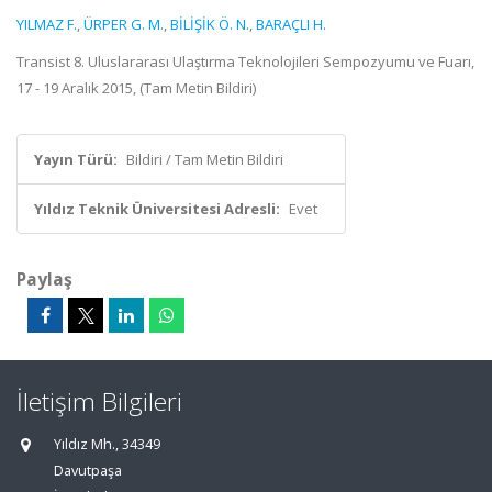
YILMAZ F.
,
ÜRPER G. M.
,
BİLİŞİK Ö. N.
,
BARAÇLI H.
Transist 8. Uluslararası Ulaştırma Teknolojileri Sempozyumu ve Fuarı,
17 - 19 Aralık 2015, (Tam Metin Bildiri)
Yayın Türü:
Bildiri / Tam Metin Bildiri
Yıldız Teknik Üniversitesi Adresli:
Evet
Paylaş
İletişim Bilgileri
Yıldız Mh., 34349
Davutpaşa