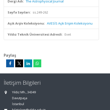
Dergi Adı:
The Astrophysical Journal
Sayfa Sayıları:
ss.249-262
Açık Arşiv Koleksiyonu:
AVESİS Açık Erişim Koleksiyonu
Yıldız Teknik Üniversitesi Adresli:
Evet
Paylaş
İletişim Bilgileri
Yıldız Mh., 34349
Davutpaşa
İstanbul
bilgiislem@yildiz.edu.tr