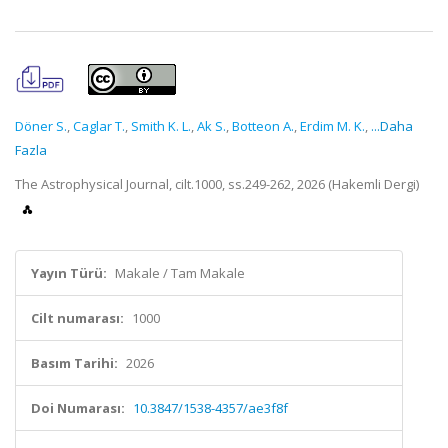
Döner S.
,
Caglar T.
,
Smith K. L.
,
Ak S.
,
Botteon A.
,
Erdim M. K.
,
...Daha
Fazla
The Astrophysical Journal, cilt.1000, ss.249-262, 2026 (Hakemli Dergi)
Yayın Türü:
Makale / Tam Makale
Cilt numarası:
1000
Basım Tarihi:
2026
Doi Numarası:
10.3847/1538-4357/ae3f8f