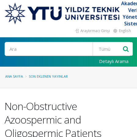
Akade
Ver
Yöne
Siste
Araştırmacı Girişi
English
Ara
Detaylı Arama
ANA SAYFA
SON EKLENEN YAYINLAR
Non-Obstructive
Azoospermic and
Oligospermic Patients