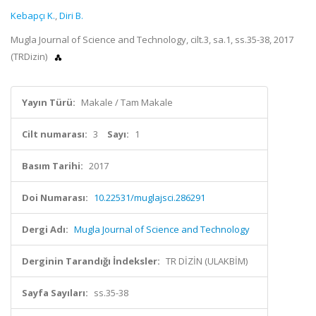
Kebapçı K.
,
Diri B.
Mugla Journal of Science and Technology, cilt.3, sa.1, ss.35-38, 2017
(TRDizin)
Yayın Türü:
Makale / Tam Makale
Cilt numarası:
3
Sayı:
1
Basım Tarihi:
2017
Doi Numarası:
10.22531/muglajsci.286291
Dergi Adı:
Mugla Journal of Science and Technology
Derginin Tarandığı İndeksler:
TR DİZİN (ULAKBİM)
Sayfa Sayıları:
ss.35-38