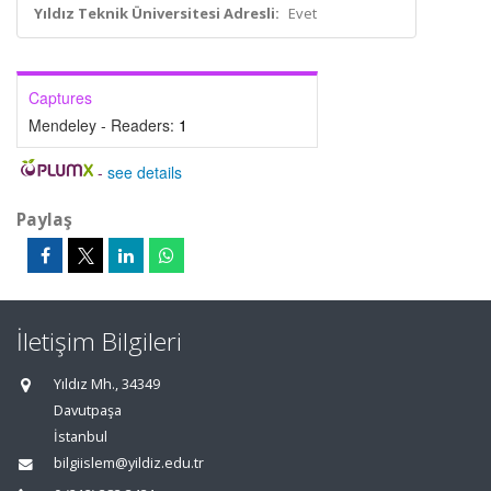
Yıldız Teknik Üniversitesi Adresli:
Evet
Captures
Mendeley - Readers:
1
-
see details
Paylaş
İletişim Bilgileri
Yıldız Mh., 34349
Davutpaşa
İstanbul
bilgiislem@yildiz.edu.tr