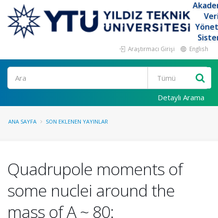
Akade
Ver
Yöne
Siste
Araştırmacı Girişi
English
Ara
Detaylı Arama
ANA SAYFA
SON EKLENEN YAYINLAR
Quadrupole moments of
some nuclei around the
mass of A ~ 80: