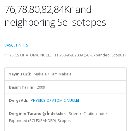
76,78,80,82,84Kr and
neighboring Se isotopes
BAŞÇETİN T. S.
PHYSICS OF ATOMIC NUCLEI, ss.960-968, 2009 (SCI-Expanded, Scopus)
Yayın Türü:
Makale / Tam Makale
Basım Tarihi:
2009
Dergi Adı:
PHYSICS OF ATOMIC NUCLEI
Derginin Tarandığı İndeksler:
Science Citation Index
Expanded (SCI-EXPANDED), Scopus