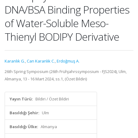
DNA/BSA Binding Properties
of Water-Soluble Meso-
Thienyl BODIPY Derivative
Karanlık G.
,
Can Karanlık C.
,
Erdoğmuş A.
26th Spring Symposium (26th Frühjahrssymposium - FJS2024), Ulm,
Almanya, 13 - 16 Mart 2024, ss.1, (Özet Bildiri)
Yayın Türü:
Bildiri / Özet Bildiri
Basıldığı Şehir:
Ulm
Basıldığı Ülke:
Almanya