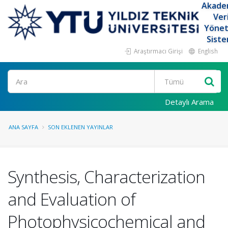
Akade
Ver
Yöne
Siste
Araştırmacı Girişi
English
Ara
Detaylı Arama
ANA SAYFA
SON EKLENEN YAYINLAR
Synthesis, Characterization
and Evaluation of
Photophysicochemical and