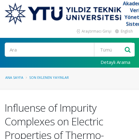
Akade
Ver
Yöne
Siste
Araştırmacı Girişi
English
Ara
Detaylı Arama
ANA SAYFA
SON EKLENEN YAYINLAR
Influense of Impurity
Complexes on Electric
Properties of Thermo-