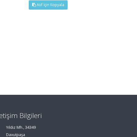
Atıf İçin Kopyala
letişim Bilgileri
Yıldız Mh., 34349
Davutpaşa