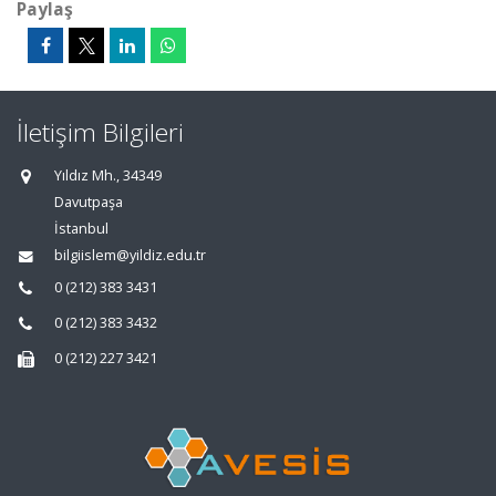
Paylaş
İletişim Bilgileri
Yıldız Mh., 34349
Davutpaşa
İstanbul
bilgiislem@yildiz.edu.tr
0 (212) 383 3431
0 (212) 383 3432
0 (212) 227 3421