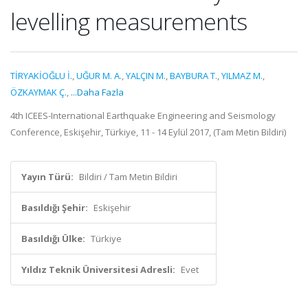
levelling measurements
TİRYAKİOĞLU İ.
,
UĞUR M. A.
,
YALÇIN M.
,
BAYBURA T.
,
YILMAZ M.
,
ÖZKAYMAK Ç.
,
...Daha Fazla
4th ICEES-International Earthquake Engineering and Seismology
Conference, Eskişehir, Türkiye, 11 - 14 Eylül 2017, (Tam Metin Bildiri)
Yayın Türü:
Bildiri / Tam Metin Bildiri
Basıldığı Şehir:
Eskişehir
Basıldığı Ülke:
Türkiye
Yıldız Teknik Üniversitesi Adresli:
Evet