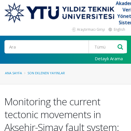
Akade
Ver
Yöne
Siste
Araştırmacı Girişi
English
Ara
Detaylı Arama
ANA SAYFA
SON EKLENEN YAYINLAR
Monitoring the current
tectonic movements in
Aksehir-Simav fault system: