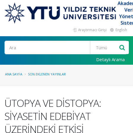
Akade
Ver
Yöne
Siste
Araştırmacı Girişi
English
Ara
Detaylı Arama
ANA SAYFA
SON EKLENEN YAYINLAR
ÜTOPYA VE DİSTOPYA:
SİYASETİN EDEBİYAT
ÜZERİNDEKİ ETKİSİ