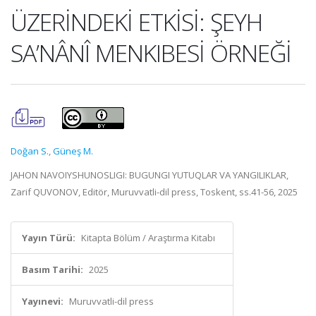
ÜZERİNDEKİ ETKİSİ: ŞEYH
SA’NÂNÎ MENKIBESİ ÖRNEĞİ
Doğan S.
,
Güneş M.
JAHON NAVOIYSHUNOSLIGI: BUGUNGI YUTUQLAR VA YANGILIKLAR,
Zarif QUVONOV, Editör, Muruvvatli-dil press, Toskent, ss.41-56, 2025
Yayın Türü:
Kitapta Bölüm / Araştırma Kitabı
Basım Tarihi:
2025
Yayınevi:
Muruvvatli-dil press