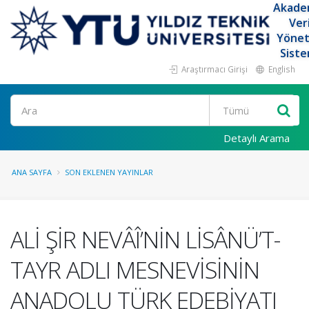
Akade
Ver
Yöne
Siste
Araştırmacı Girişi
English
Ara
Detaylı Arama
ANA SAYFA
SON EKLENEN YAYINLAR
ALİ ŞİR NEVÂÎ’NİN LİSÂNÜ’T-
TAYR ADLI MESNEVİSİNİN
ANADOLU TÜRK EDEBİYATI