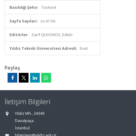
Basıldığı Şehir:
Toskent
Sayfa Sayıları:
ss.41-56
Editörler:
Zarif QUVONOV, Editör
Yıldız Teknik Üniversitesi Adresli:
Evet
Paylaş
İletişim Bilgileri
Yıldız Mh., 34349
Davutpaşa
İstanbul
bilgiislem@yildiz.edu.tr