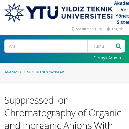
Akade
Ver
Yöne
Siste
Araştırmacı Girişi
English
Ara
Detaylı Arama
ANA SAYFA
SON EKLENEN YAYINLAR
Suppressed Ion
Chromatography of Organic
and Inorganic Anions With