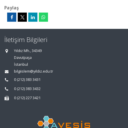
Paylaş
İletişim Bilgileri
Yıldız Mh., 34349
Davutpaşa
İstanbul
bilgiislem@yildiz.edu.tr
0 (212) 383 3431
0 (212) 383 3432
0 (212) 227 3421