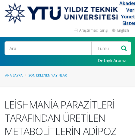
Akade
Ver
Yöne
Siste
Araştırmacı Girişi
English
Ara
Detaylı Arama
ANA SAYFA
SON EKLENEN YAYINLAR
LEİSHMANİA PARAZİTLERİ
TARAFINDAN ÜRETİLEN
METABOLİTLERİN ADİPOZ