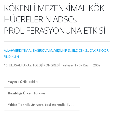
KÖKENLİ MEZENKİMAL KÖK
HÜCRELERİN ADSCs
PROLİFERASYONUNA ETKİSİ
ALLAHVERDIYEV A.
,
BAĞIROVA M.
,
YEŞİLKIR S.
,
ELÇİÇEK S.
,
ÇAKIR KOÇ R.
,
FINDIKLI N.
16. ULUSAL PARAZİTOLOJİ KONGRESİ, Türkiye, 1 - 07 Kasım 2009
Yayın Türü:
Bildiri
Basıldığı Ülke:
Türkiye
Yıldız Teknik Üniversitesi Adresli:
Evet