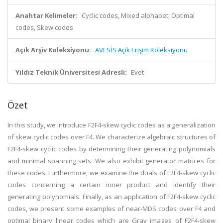
Anahtar Kelimeler:
Cyclic codes, Mixed alphabet, Optimal
codes, Skew codes
Açık Arşiv Koleksiyonu:
AVESİS Açık Erişim Koleksiyonu
Yıldız Teknik Üniversitesi Adresli:
Evet
Özet
In this study, we introduce F2F4-skew cyclic codes as a generalization
of skew cyclic codes over F4. We characterize algebraic structures of
F2F4-skew cyclic codes by determining their generating polynomials
and minimal spanning sets. We also exhibit generator matrices for
these codes. Furthermore, we examine the duals of F2F4-skew cyclic
codes concerning a certain inner product and identify their
generating polynomials. Finally, as an application of F2F4-skew cyclic
codes, we present some examples of near-MDS codes over F4 and
optimal binary linear codes which are Gray images of F2F4-skew