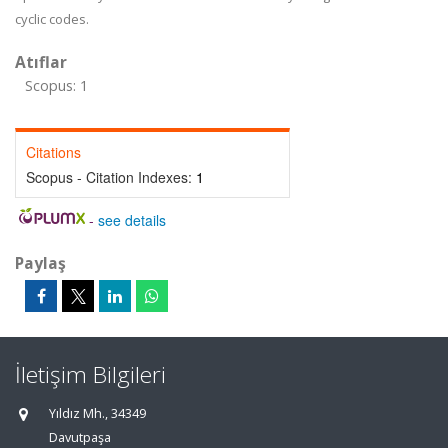
cyclic codes.
Atıflar
Scopus: 1
Citations
Scopus - Citation Indexes:
1
-
see details
Paylaş
İletişim Bilgileri
Yıldız Mh., 34349
Davutpaşa