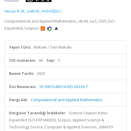
Hesari R. M.
,
SARI M.
,
AYDOĞDU İ.
Computational and Applied Mathematics, cilt.44, sa.5, 2025 (SCI-
Expanded, Scopus)
Yayın Türü:
Makale / Tam Makale
Cilt numarası:
44
Sayı:
5
Basım Tarihi:
2025
Doi Numarası:
10.1007/s40314-025-03226-7
Dergi Adı:
Computational and Applied Mathematics
Derginin Tarandığı İndeksler:
Science Citation Index
Expanded (SCI-EXPANDED), Scopus, Applied Science &
Technology Source, Computer & Applied Sciences, zbMATH