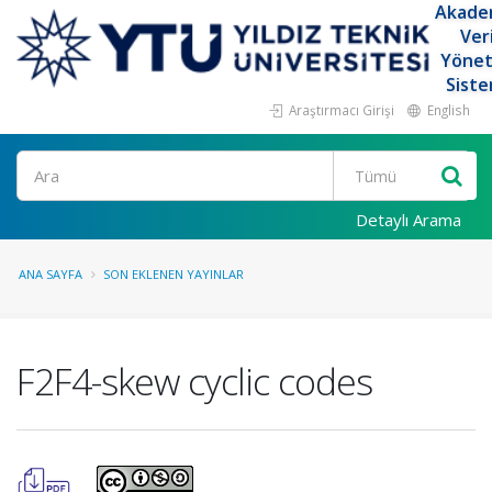
Akade
Ver
Yöne
Siste
Araştırmacı Girişi
English
Ara
Detaylı Arama
ANA SAYFA
SON EKLENEN YAYINLAR
F2F4-skew cyclic codes