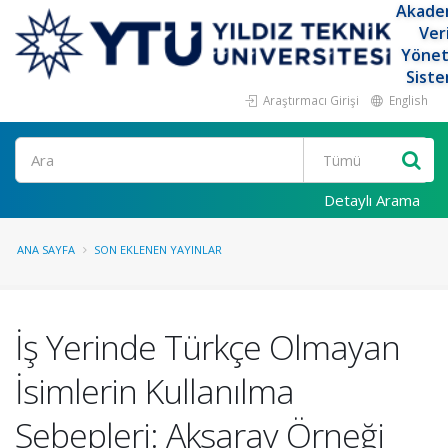
Akade
Ver
Yöne
Siste
Araştırmacı Girişi
English
Ara
Detaylı Arama
ANA SAYFA
SON EKLENEN YAYINLAR
İş Yerinde Türkçe Olmayan
İsimlerin Kullanılma
Sebepleri: Aksaray Örneği