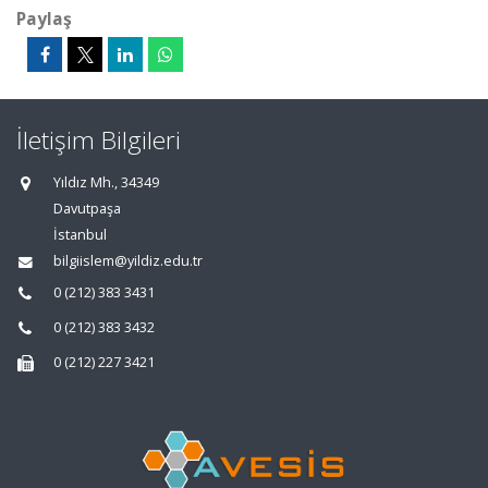
Paylaş
İletişim Bilgileri
Yıldız Mh., 34349
Davutpaşa
İstanbul
bilgiislem@yildiz.edu.tr
0 (212) 383 3431
0 (212) 383 3432
0 (212) 227 3421