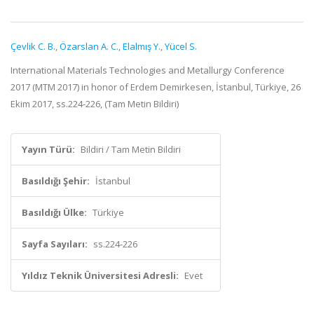
Çevlik C. B.
,
Özarslan A. C.
,
Elalmış Y.
,
Yücel S.
International Materials Technologies and Metallurgy Conference
2017 (MTM 2017) in honor of Erdem Demirkesen, İstanbul, Türkiye, 26
Ekim 2017, ss.224-226, (Tam Metin Bildiri)
Yayın Türü:
Bildiri / Tam Metin Bildiri
Basıldığı Şehir:
İstanbul
Basıldığı Ülke:
Türkiye
Sayfa Sayıları:
ss.224-226
Yıldız Teknik Üniversitesi Adresli:
Evet