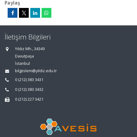
Paylaş
İletişim Bilgileri
Yıldız Mh., 34349
Davutpaşa
İstanbul
bilgiislem@yildiz.edu.tr
0 (212) 383 3431
0 (212) 383 3432
0 (212) 227 3421