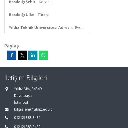
Basıldığı Şehir:
Kocaeli
Basıldığı Ülke:
Türkiye
Yıldız Teknik Üniversitesi Adresli:
Evet
Paylaş
İletişim Bilgileri
Yıldız Mh., 34349
Davutpaşa
İstanbul
bilgiislem@yildiz.edu.tr
0 (212) 383 3431
0 (212) 383 3432