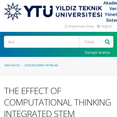
Akade
Ver
Yöne
Siste
Araştırmacı Girişi
English
Ara
Detaylı Arama
ANA SAYFA
SON EKLENEN YAYINLAR
THE EFFECT OF
COMPUTATIONAL THINKING
INTEGRATED STEM