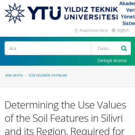
Akade
Ver
Yöne
Siste
Araştırmacı Girişi
English
Ara
Detaylı Arama
ANA SAYFA
SON EKLENEN YAYINLAR
Determining the Use Values
of the Soil Features in Silivri
and its Region, Required for