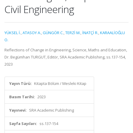
Civil Engineering
YÜKSEL İ.
,
ATASOY A.
,
GÜNGÖR C.
,
TERZİ M.
,
İNATÇİ R.
,
KARAALİOĞLU
O.
Reflections of Change in Engineering, Science, Maths and Education,
Dr. Begümhan TURGUT, Editör, SRA Academic Publishing, ss.137-154,
2023
Yayın Türü:
Kitapta Bölüm / Mesleki Kitap
Basım Tarihi:
2023
Yayınevi:
SRA Academic Publishing
Sayfa Sayıları:
ss.137-154