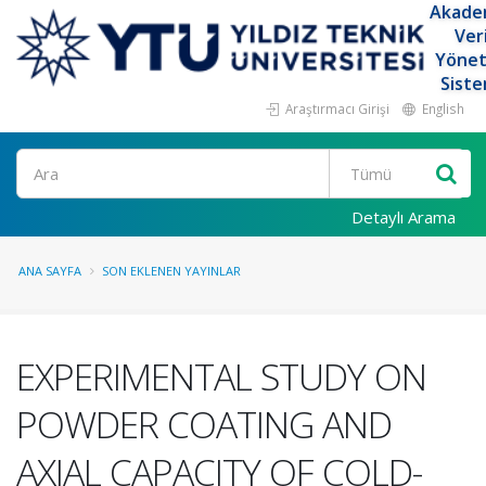
Akade
Ver
Yöne
Siste
Araştırmacı Girişi
English
Ara
Detaylı Arama
ANA SAYFA
SON EKLENEN YAYINLAR
EXPERIMENTAL STUDY ON
POWDER COATING AND
AXIAL CAPACITY OF COLD-