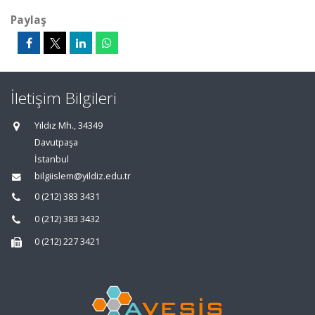
Paylaş
İletişim Bilgileri
Yıldız Mh., 34349
Davutpaşa
İstanbul
bilgiislem@yildiz.edu.tr
0 (212) 383 3431
0 (212) 383 3432
0 (212) 227 3421