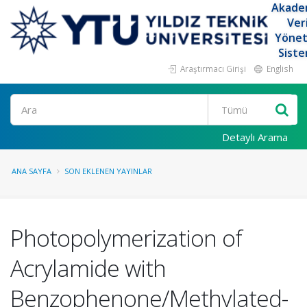
Akade
Ver
Yöne
Siste
Araştırmacı Girişi
English
Ara
Detaylı Arama
ANA SAYFA
SON EKLENEN YAYINLAR
Photopolymerization of
Acrylamide with
Benzophenone/Methylated-