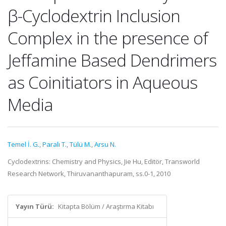
β-Cyclodextrin Inclusion
Complex in the presence of
Jeffamine Based Dendrimers
as Coinitiators in Aqueous
Media
Temel İ. G.
,
Paralı T.
,
Tülü M.
,
Arsu N.
Cyclodextrins: Chemistry and Physics, Jie Hu, Editör, Transworld
Research Network, Thiruvananthapuram, ss.0-1, 2010
Yayın Türü:
Kitapta Bölüm / Araştırma Kitabı