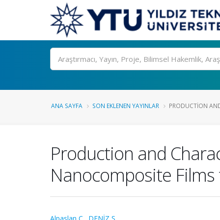
Ara
ANA SAYFA
SON EKLENEN YAYINLAR
PRODUCTION AND 
Production and Charac
Nanocomposite Films 
Alpaslan C.
,
DENİZ S.