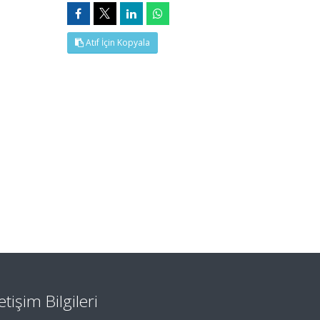
Atıf İçin Kopyala
letişim Bilgileri