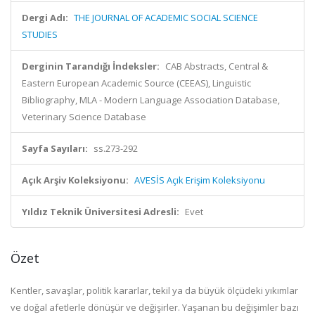
Dergi Adı:
THE JOURNAL OF ACADEMIC SOCIAL SCIENCE
STUDIES
Derginin Tarandığı İndeksler:
CAB Abstracts, Central &
Eastern European Academic Source (CEEAS), Linguistic
Bibliography, MLA - Modern Language Association Database,
Veterinary Science Database
Sayfa Sayıları:
ss.273-292
Açık Arşiv Koleksiyonu:
AVESİS Açık Erişim Koleksiyonu
Yıldız Teknik Üniversitesi Adresli:
Evet
Özet
Kentler, savaşlar, politik kararlar, tekil ya da büyük ölçüdeki yıkımlar
ve doğal afetlerle dönüşür ve değişirler. Yaşanan bu değişimler bazı