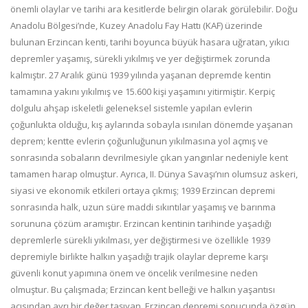
önemli olaylar ve tarihi ara kesitlerde belirgin olarak görülebilir. Doğu
Anadolu Bölgesi’nde, Kuzey Anadolu Fay Hattı (KAF) üzerinde
bulunan Erzincan kenti, tarihi boyunca büyük hasara uğratan, yıkıcı
depremler yaşamış, sürekli yıkılmış ve yer değiştirmek zorunda
kalmıştır. 27 Aralık günü 1939 yılında yaşanan depremde kentin
tamamına yakını yıkılmış ve 15.600 kişi yaşamını yitirmiştir. Kerpiç
dolgulu ahşap iskeletli geleneksel sistemle yapılan evlerin
çoğunlukta olduğu, kış aylarında sobayla ısınılan dönemde yaşanan
deprem; kentte evlerin çoğunluğunun yıkılmasına yol açmış ve
sonrasında sobaların devrilmesiyle çıkan yangınlar nedeniyle kent
tamamen harap olmuştur. Ayrıca, II. Dünya Savaşı’nın olumsuz askeri,
siyasi ve ekonomik etkileri ortaya çıkmış; 1939 Erzincan depremi
sonrasında halk, uzun süre maddi sıkıntılar yaşamış ve barınma
sorununa çözüm aramıştır. Erzincan kentinin tarihinde yaşadığı
depremlerle sürekli yıkılması, yer değiştirmesi ve özellikle 1939
depremiyle birlikte halkın yaşadığı trajik olaylar depreme karşı
güvenli konut yapımına önem ve öncelik verilmesine neden
olmuştur. Bu çalışmada; Erzincan kent belleği ve halkın yaşantısı
açısından ayrı bir değer taşıyan, Erzincan depremi sonucunda özgün