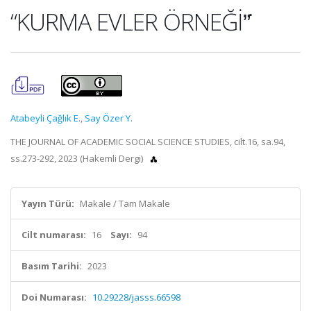
“KURMA EVLER ÖRNEĞİ”̇
Atabeyli Çağlık E.
,
Say Özer Y.
THE JOURNAL OF ACADEMIC SOCIAL SCIENCE STUDIES, cilt.16, sa.94,
ss.273-292, 2023 (Hakemli Dergi)
Yayın Türü:
Makale / Tam Makale
Cilt numarası:
16
Sayı:
94
Basım Tarihi:
2023
Doi Numarası:
10.29228/jasss.66598