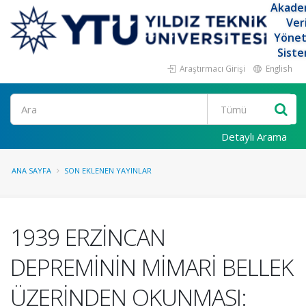
Akade
Ver
Yöne
Siste
Araştırmacı Girişi
English
Ara
Detaylı Arama
ANA SAYFA
SON EKLENEN YAYINLAR
1939 ERZİNCAN
DEPREMİNİN MİMARİ BELLEK
ÜZERİNDEN OKUNMASI: