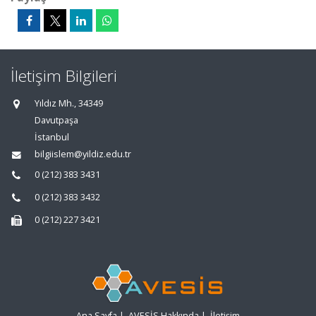
İletişim Bilgileri
Yıldız Mh., 34349
Davutpaşa
İstanbul
bilgiislem@yildiz.edu.tr
0 (212) 383 3431
0 (212) 383 3432
0 (212) 227 3421
Ana Sayfa
|
AVESİS Hakkında
|
İletişim