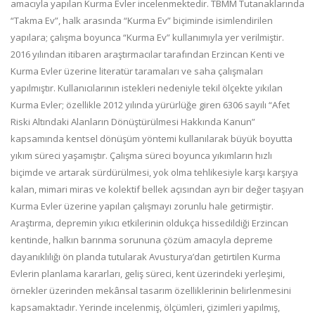
amacıyla yapılan Kurma Evler incelenmektedir. TBMM Tutanaklarında
“Takma Ev”, halk arasında “Kurma Ev” biçiminde isimlendirilen
yapılara; çalışma boyunca “Kurma Ev” kullanımıyla yer verilmiştir.
2016 yılından itibaren araştırmacılar tarafından Erzincan Kenti ve
Kurma Evler üzerine literatür taramaları ve saha çalışmaları
yapılmıştır. Kullanıcılarının istekleri nedeniyle tekil ölçekte yıkılan
Kurma Evler; özellikle 2012 yılında yürürlüğe giren 6306 sayılı “Afet
Riski Altındaki Alanların Dönüştürülmesi Hakkında Kanun”
kapsamında kentsel dönüşüm yöntemi kullanılarak büyük boyutta
yıkım süreci yaşamıştır. Çalışma süreci boyunca yıkımların hızlı
biçimde ve artarak sürdürülmesi, yok olma tehlikesiyle karşı karşıya
kalan, mimari miras ve kolektif bellek açısından ayrı bir değer taşıyan
Kurma Evler üzerine yapılan çalışmayı zorunlu hale getirmiştir.
Araştırma, depremin yıkıcı etkilerinin oldukça hissedildiği Erzincan
kentinde, halkın barınma sorununa çözüm amacıyla depreme
dayanıklılığı ön planda tutularak Avusturya’dan getirtilen Kurma
Evlerin planlama kararları, geliş süreci, kent üzerindeki yerleşimi,
örnekler üzerinden mekânsal tasarım özelliklerinin belirlenmesini
kapsamaktadır. Yerinde incelenmiş, ölçümleri, çizimleri yapılmış,