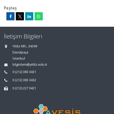
Paylaş
İletişim Bilgileri
Yıldız Mh., 34349
Davutpaşa
İstanbul
bilgiislem@yildiz.edu.tr
0 (212) 383 3431
0 (212) 383 3432
0 (212) 227 3421