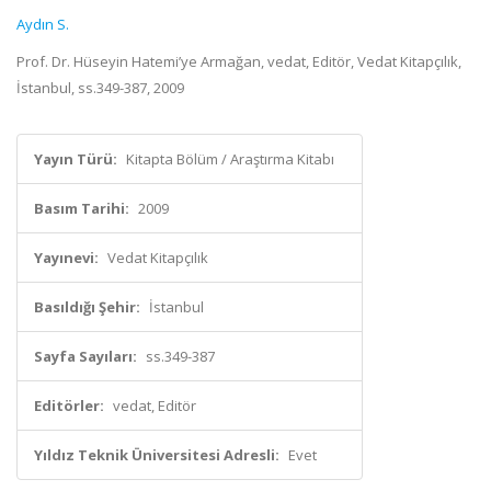
Aydın S.
Prof. Dr. Hüseyin Hatemi’ye Armağan, vedat, Editör, Vedat Kitapçılık,
İstanbul, ss.349-387, 2009
Yayın Türü:
Kitapta Bölüm / Araştırma Kitabı
Basım Tarihi:
2009
Yayınevi:
Vedat Kitapçılık
Basıldığı Şehir:
İstanbul
Sayfa Sayıları:
ss.349-387
Editörler:
vedat, Editör
Yıldız Teknik Üniversitesi Adresli:
Evet