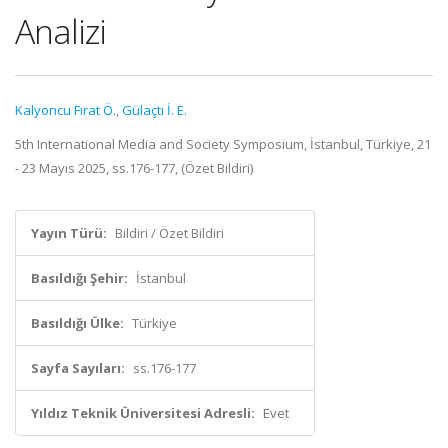
Analizi
Kalyoncu Fırat Ö.
,
Gülaçtı İ. E.
5th International Media and Society Symposium, İstanbul, Türkiye, 21
- 23 Mayıs 2025, ss.176-177, (Özet Bildiri)
Yayın Türü:
Bildiri / Özet Bildiri
Basıldığı Şehir:
İstanbul
Basıldığı Ülke:
Türkiye
Sayfa Sayıları:
ss.176-177
Yıldız Teknik Üniversitesi Adresli:
Evet