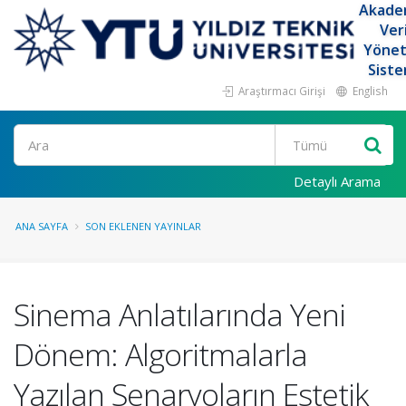
Akade
Ver
Yöne
Siste
Araştırmacı Girişi
English
Ara
Detaylı Arama
ANA SAYFA
SON EKLENEN YAYINLAR
Sinema Anlatılarında Yeni
Dönem: Algoritmalarla
Yazılan Senaryoların Estetik