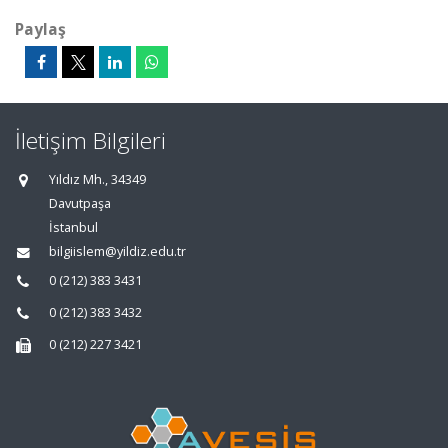
Paylaş
İletişim Bilgileri
Yıldız Mh., 34349
Davutpaşa
İstanbul
bilgiislem@yildiz.edu.tr
0 (212) 383 3431
0 (212) 383 3432
0 (212) 227 3421