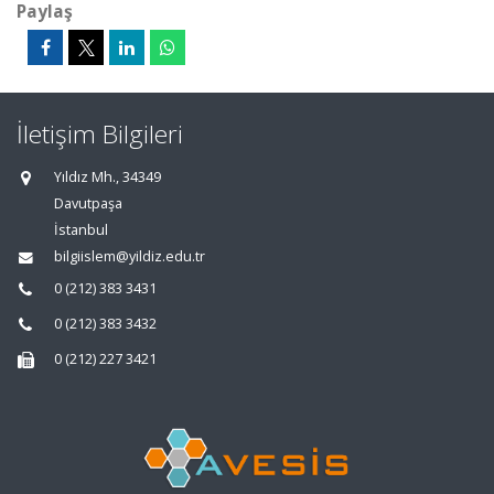
Paylaş
İletişim Bilgileri
Yıldız Mh., 34349
Davutpaşa
İstanbul
bilgiislem@yildiz.edu.tr
0 (212) 383 3431
0 (212) 383 3432
0 (212) 227 3421