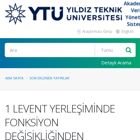
Akade
Ver
Yöne
Siste
Araştırmacı Girişi
English
Ara
Detaylı Arama
ANA SAYFA
SON EKLENEN YAYINLAR
1 LEVENT YERLEŞİMİNDE
FONKSİYON
DEĞİŞİKLİĞİNDEN