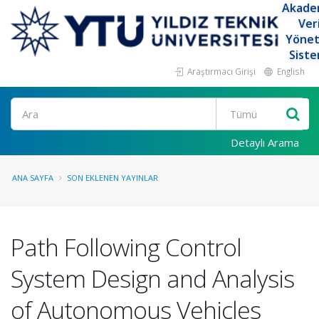
Akade
Ver
Yöne
Siste
Araştırmacı Girişi
English
Ara
Detaylı Arama
ANA SAYFA
SON EKLENEN YAYINLAR
Path Following Control
System Design and Analysis
of Autonomous Vehicles