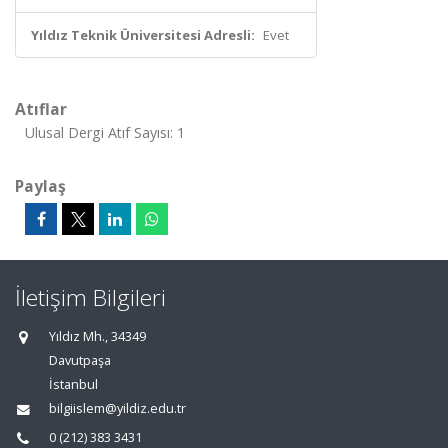
Yıldız Teknik Üniversitesi Adresli:
Evet
Atıflar
Ulusal Dergi Atıf Sayısı: 1
Paylaş
İletişim Bilgileri
Yıldız Mh., 34349
Davutpaşa
İstanbul
bilgiislem@yildiz.edu.tr
0 (212) 383 3431