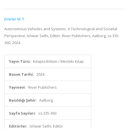
Emirler M. T.
Autonomous Vehicles and Systems: A Technological and Societal
Perspective, Ishwar Sethi, Editör, River Publishers, Aalborg, ss.335-
360, 2024
Yayın Türü:
Kitapta Bölüm / Mesleki Kitap
Basım Tarihi:
2024
Yayınevi:
River Publishers
Basıldığı Şehir:
Aalborg
Sayfa Sayıları:
ss.335-360
Editörler:
Ishwar Sethi, Editör