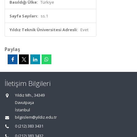
Basıldığı Ülke:
Türkiye
Sayfa Sayıları:
ss.1
Yıldız Teknik Üniversitesi Adresli:
Evet
Paylaş
İletişim Bilgileri
Yıldız Mh., 34349
Davutpaşa
İstanbul
bilgiislem@yildiz.edu.tr
0 (212) 383 3431
0 (212) 383 3432