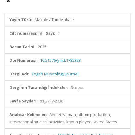
Yayın Türü:
Makale / Tam Makale
Cilt numarası:
8
Sayı:
4
Basım Tarihi:
2025
Doi Numarası:
10.51576/ymd.1785323
Dergi Adı:
Yegah Musicology Journal
Derginin Tarandığı İndeksler:
Scopus
Sayfa Sayıları:
ss.2717-2738
Anahtar Kelimeler:
Ahmet Yatman, album production,
international musical activities, kanun player, United States