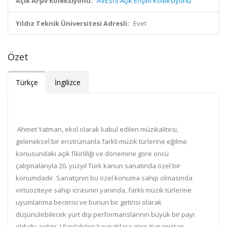
Açık Arşiv Koleksiyonu:
AVESİS Açık Erişim Koleksiyonu
Yıldız Teknik Üniversitesi Adresli:
Evet
Özet
Türkçe
İngilizce
Ahmet Yatman, ekol olarak kabul edilen müzikalitesi,
geleneksel bir enstrümanla farklı müzik türlerine eğilme
konusundaki açık fikirliliği ve dönemine göre öncü
çalışmalarıyla 20. yüzyıl Türk kanun sanatında özel bir
konumdadır. Sanatçının bu özel konuma sahip olmasında
virtüoziteye sahip icrasının yanında, farklı müzik türlerine
uyumlanma becerisi ve bunun bir getirisi olarak
düşünülebilecek yurt dışı performanslarının büyük bir payı
olduğu açıktır. Ulaşılabilen kaynaklara göre Yunanistan,