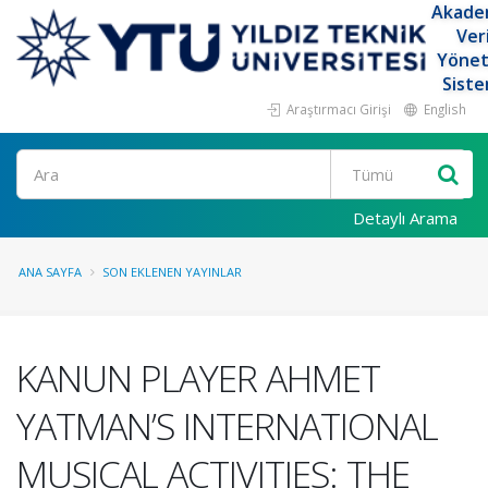
Akade
Ver
Yöne
Siste
Araştırmacı Girişi
English
Ara
Detaylı Arama
ANA SAYFA
SON EKLENEN YAYINLAR
KANUN PLAYER AHMET
YATMAN’S INTERNATIONAL
MUSICAL ACTIVITIES: THE