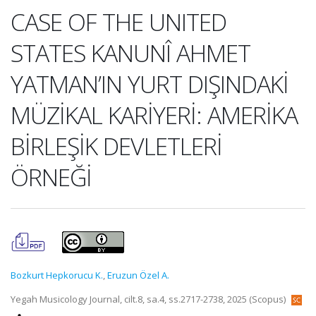
CASE OF THE UNITED
STATES KANUNÎ AHMET
YATMAN’IN YURT DIŞINDAKİ
MÜZİKAL KARİYERİ: AMERİKA
BİRLEŞİK DEVLETLERİ
ÖRNEĞİ
Bozkurt Hepkorucu K.
,
Eruzun Özel A.
Yegah Musicology Journal, cilt.8, sa.4, ss.2717-2738, 2025 (Scopus)