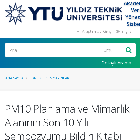
Akade
Ver
Yöne
Siste
Araştırmacı Girişi
English
Ara
Detaylı Arama
ANA SAYFA
SON EKLENEN YAYINLAR
PM10 Planlama ve Mimarlık
Alanının Son 10 Yılı
Sempozyumu Bildiri Kitabı