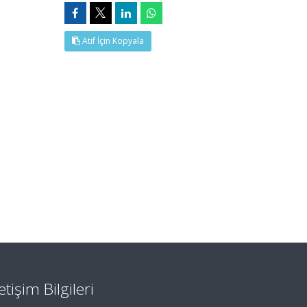
Atıf İçin Kopyala
letişim Bilgileri