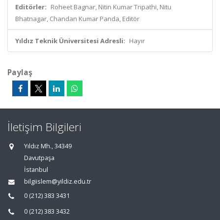
Editörler:
Roheet Bagnar, Nitin Kumar Tripathi, Nitu
Bhatnagar, Chandan Kumar Panda, Editör
Yıldız Teknik Üniversitesi Adresli:
Hayır
Paylaş
İletişim Bilgileri
Yıldız Mh., 34349
Davutpaşa
İstanbul
bilgiislem@yildiz.edu.tr
0 (212) 383 3431
0 (212) 383 3432