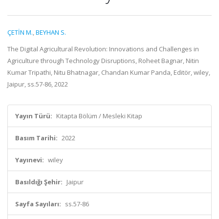
ÇETİN M.
,
BEYHAN S.
The Digital Agricultural Revolution: Innovations and Challenges in
Agriculture through Technology Disruptions, Roheet Bagnar, Nitin
Kumar Tripathi, Nitu Bhatnagar, Chandan Kumar Panda, Editör, wiley,
Jaipur, ss.57-86, 2022
Yayın Türü:
Kitapta Bölüm / Mesleki Kitap
Basım Tarihi:
2022
Yayınevi:
wiley
Basıldığı Şehir:
Jaipur
Sayfa Sayıları:
ss.57-86